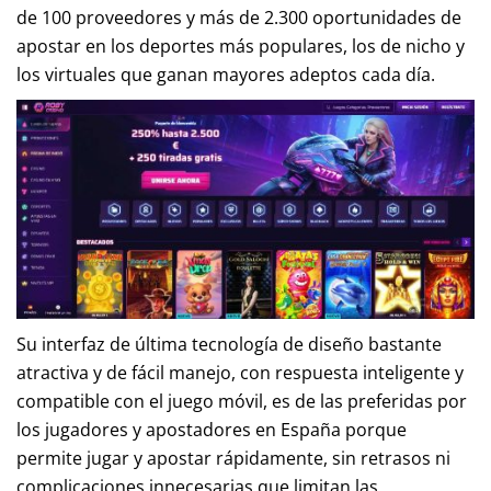
de 100 proveedores y más de 2.300 oportunidades de
apostar en los deportes más populares, los de nicho y
los virtuales que ganan mayores adeptos cada día.
Su interfaz de última tecnología de diseño bastante
atractiva y de fácil manejo, con respuesta inteligente y
compatible con el juego móvil, es de las preferidas por
los jugadores y apostadores en España porque
permite jugar y apostar rápidamente, sin retrasos ni
complicaciones innecesarias que limitan las