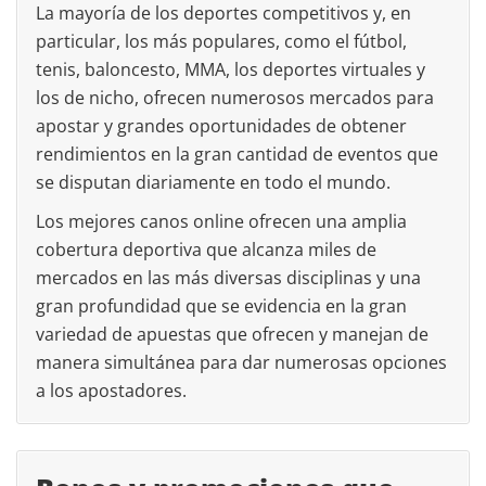
La mayoría de los deportes competitivos y, en
particular, los más populares, como el fútbol,
tenis, baloncesto, MMA, los deportes virtuales y
los de nicho, ofrecen numerosos mercados para
apostar y grandes oportunidades de obtener
rendimientos en la gran cantidad de eventos que
se disputan diariamente en todo el mundo.
Los mejores canos online ofrecen una amplia
cobertura deportiva que alcanza miles de
mercados en las más diversas disciplinas y una
gran profundidad que se evidencia en la gran
variedad de apuestas que ofrecen y manejan de
manera simultánea para dar numerosas opciones
a los apostadores.