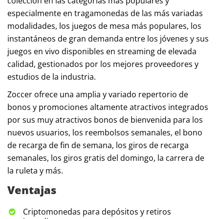
colección en las categorías más populares y
especialmente en tragamonedas de las más variadas
modalidades, los juegos de mesa más populares, los
instantáneos de gran demanda entre los jóvenes y sus
juegos en vivo disponibles en streaming de elevada
calidad, gestionados por los mejores proveedores y
estudios de la industria.
Zoccer ofrece una amplia y variado repertorio de
bonos y promociones altamente atractivos integrados
por sus muy atractivos bonos de bienvenida para los
nuevos usuarios, los reembolsos semanales, el bono
de recarga de fin de semana, los giros de recarga
semanales, los giros gratis del domingo, la carrera de
la ruleta y más.
Ventajas
Criptomonedas para depósitos y retiros