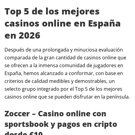
Top 5 de los mejores
Gxbet
⭐⭐⭐⭐
Bono de bienvenida más ge
casinos online en España
Realz
⭐⭐⭐⭐⭐
Catálogo más amplio del g
en 2026
Alterspin
⭐⭐⭐⭐
Condiciones de bono más j
Después de una prolongada y minuciosa evaluación
Gambiva
⭐⭐⭐⭐
Paquete de bienvenida del
comparada de la gran cantidad de casinos online que
se ofrecen a la inmensa comunidad de jugadores en
Pandido
⭐⭐⭐⭐
Casino online completo en
España, hemos alcanzado a conformar, con base en
criterios de calidad medibles y demostrables, un
selecto grupo integrado por el Top 5 de los mejores
casinos online que se pueden disfrutar en la península.
Zoccer – Casino online con
sportsbook y pagos en cripto
desde €10