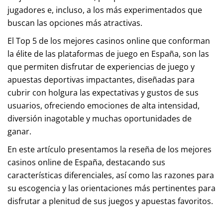
jugadores e, incluso, a los más experimentados que
buscan las opciones más atractivas.
El Top 5 de los mejores casinos online que conforman
la élite de las plataformas de juego en España, son las
que permiten disfrutar de experiencias de juego y
apuestas deportivas impactantes, diseñadas para
cubrir con holgura las expectativas y gustos de sus
usuarios, ofreciendo emociones de alta intensidad,
diversión inagotable y muchas oportunidades de
ganar.
En este artículo presentamos la reseña de los mejores
casinos online de España, destacando sus
características diferenciales, así como las razones para
su escogencia y las orientaciones más pertinentes para
disfrutar a plenitud de sus juegos y apuestas favoritos.