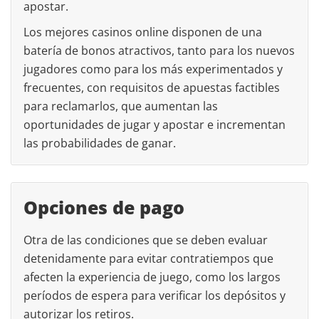
apostar.
Los mejores casinos online disponen de una
batería de bonos atractivos, tanto para los nuevos
jugadores como para los más experimentados y
frecuentes, con requisitos de apuestas factibles
para reclamarlos, que aumentan las
oportunidades de jugar y apostar e incrementan
las probabilidades de ganar.
Opciones de pago
Otra de las condiciones que se deben evaluar
detenidamente para evitar contratiempos que
afecten la experiencia de juego, como los largos
períodos de espera para verificar los depósitos y
autorizar los retiros.