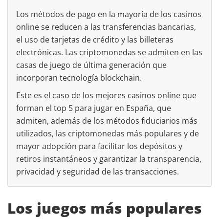
Los métodos de pago en la mayoría de los casinos
online se reducen a las transferencias bancarias,
el uso de tarjetas de crédito y las billeteras
electrónicas. Las criptomonedas se admiten en las
casas de juego de última generación que
incorporan tecnología blockchain.
Este es el caso de los mejores casinos online que
forman el top 5 para jugar en España, que
admiten, además de los métodos fiduciarios más
utilizados, las criptomonedas más populares y de
mayor adopción para facilitar los depósitos y
retiros instantáneos y garantizar la transparencia,
privacidad y seguridad de las transacciones.
Los juegos más populares