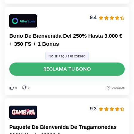
9.4
Bono De Bienvenida Del 250% Hasta 3.000 €
+ 350 FS + 1 Bonus
NO SE REQUIERE CÓDIGO
RECLAMA TU BONO
0
0
09/04/26
9.3
Paquete De Bienvenida De Tragamonedas