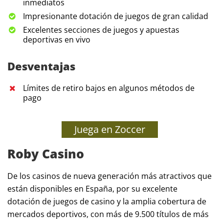
inmediatos
Impresionante dotación de juegos de gran calidad
Excelentes secciones de juegos y apuestas
deportivas en vivo
Desventajas
Límites de retiro bajos en algunos métodos de
pago
Juega en Zoccer
Roby Casino
De los casinos de nueva generación más atractivos que
están disponibles en España, por su excelente
dotación de juegos de casino y la amplia cobertura de
mercados deportivos, con más de 9.500 títulos de más