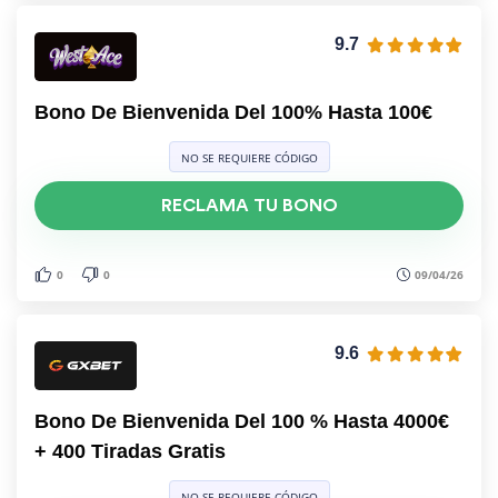
9.7
Bono De Bienvenida Del 100% Hasta 100€
NO SE REQUIERE CÓDIGO
RECLAMA TU BONO
0
0
09/04/26
9.6
Bono De Bienvenida Del 100 % Hasta 4000€
+ 400 Tiradas Gratis
NO SE REQUIERE CÓDIGO