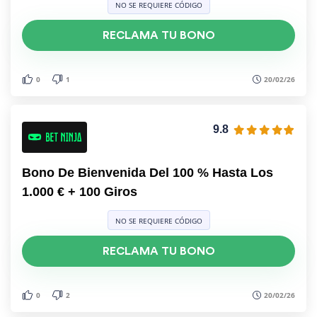
NO SE REQUIERE CÓDIGO
RECLAMA TU BONO
0
1
20/02/26
9.8
Bono De Bienvenida Del 100 % Hasta Los
1.000 € + 100 Giros
NO SE REQUIERE CÓDIGO
RECLAMA TU BONO
0
2
20/02/26