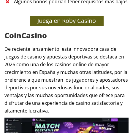
Algunos bonos podrían tener requisitos más bajos
Juega en Roby Casino
CoinCasino
De reciente lanzamiento, esta innovadora casa de
juegos de casino y apuestas deportivas se destaca en
2026 como una de los casinos online de mayor
crecimiento en España y muchas otras latitudes, por la
preferencia que muestran los jugadores y apostadores
deportivos por sus novedosas funcionalidades, sus
ventajas y las muchas oportunidades que ofrece para
disfrutar de una experiencia de casino satisfactoria y
altamente lucrativa.